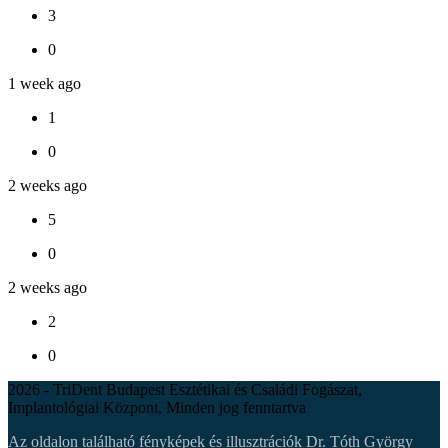
3
0
1 week ago
1
0
2 weeks ago
5
0
2 weeks ago
2
0
2026 - TriDent Budapest Esztétikai és Családi Fogászat,
Implantológiai Központ, Minden jog fenntartva
Az oldalon található fényképek és illusztrációk Dr. Tóth György