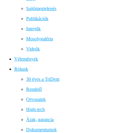
Sajtómegjelenés
Publikációk
Interjúk
Mosolygaléria
Videók
Vélemények
Rólunk
30 éves a TriDent
Rendelő
Orvosaink
High-tech
Árak, garancia
Dokumentumok