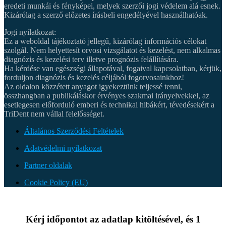
eredeti munkái és fényképei, melyek szerzői jogi védelem alá esnek.
Kizárólag a szerző előzetes írásbeli engedélyével használhatóak.
Jogi nyilatkozat:
Ez a weboldal tájékoztató jellegű, kizárólag információs célokat
szolgál. Nem helyettesít orvosi vizsgálatot és kezelést, nem alkalmas
diagnózis és kezelési terv illetve prognózis felállítására.
Ha kérdése van egészségi állapotával, fogaival kapcsolatban, kérjük,
forduljon diagnózis és kezelés céljából fogorvosainkhoz!
Az oldalon közzétett anyagot igyekeztünk teljessé tenni,
összhangban a publikáláskor érvényes szakmai irányelvekkel, az
esetlegesen előforduló emberi és technikai hibákért, tévedésekért a
TriDent nem vállal felelősséget.
Általános Szerződési Feltételek
Adatvédelmi nyilatkozat
Partner oldalak
Cookie Policy (EU)
Kérj időpontot az adatlap kitöltésével, és 1