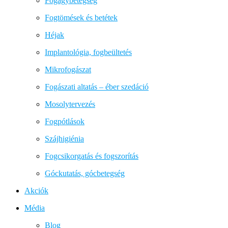
Fogágybetegség
Fogtömések és betétek
Héjak
Implantológia, fogbeültetés
Mikrofogászat
Fogászati altatás – éber szedáció
Mosolytervezés
Fogpótlások
Szájhigiénia
Fogcsikorgatás és fogszorítás
Góckutatás, gócbetegség
Akciók
Média
Blog