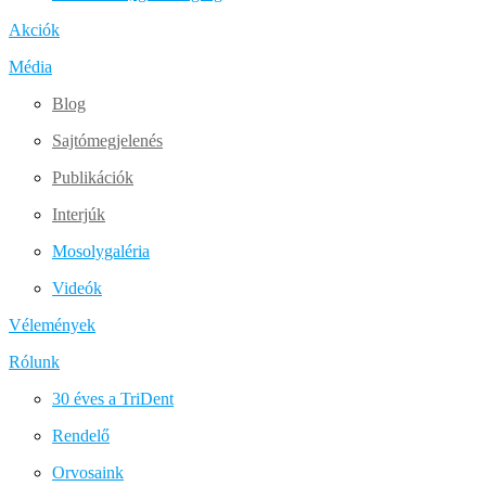
Akciók
Média
Blog
Sajtómegjelenés
Publikációk
Interjúk
Mosolygaléria
Videók
Vélemények
Rólunk
30 éves a TriDent
Rendelő
Orvosaink