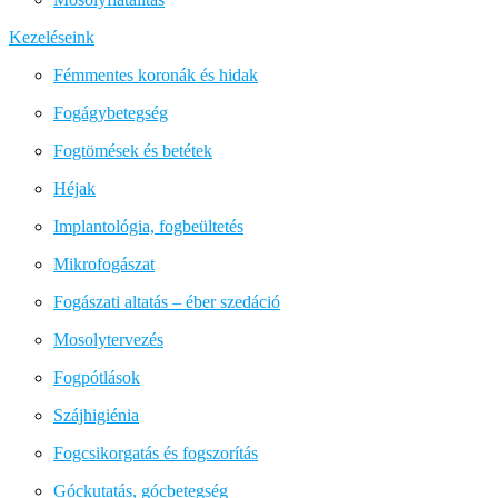
Kezeléseink
Fémmentes koronák és hidak
Fogágybetegség
Fogtömések és betétek
Héjak
Implantológia, fogbeültetés
Mikrofogászat
Fogászati altatás – éber szedáció
Mosolytervezés
Fogpótlások
Szájhigiénia
Fogcsikorgatás és fogszorítás
Góckutatás, gócbetegség