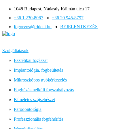
1048 Budapest, Nádasdy Kálmán utca 17.
+36 1 230-8067
+36 20 945-8797
fogorvos@trident.hu
BEJELENTKEZÉS
Szolgáltatások
Esztétikai fogászat
Implantológia, fogbeültetés
Mikroszkópos gyökérkezelés
Foghúzás nélküli fogszabályozás
Kíméletes szájsebészet
Parodontológia
Professzionális fogfehérítés
Mosolyfiatalítás