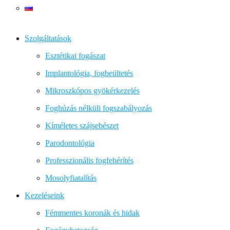
Szolgáltatások
Esztétikai fogászat
Implantológia, fogbeültetés
Mikroszkópos gyökérkezelés
Foghúzás nélküli fogszabályozás
Kíméletes szájsebészet
Parodontológia
Professzionális fogfehérítés
Mosolyfiatalítás
Kezeléseink
Fémmentes koronák és hidak