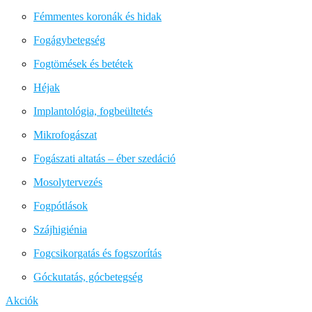
Fémmentes koronák és hidak
Fogágybetegség
Fogtömések és betétek
Héjak
Implantológia, fogbeültetés
Mikrofogászat
Fogászati altatás – éber szedáció
Mosolytervezés
Fogpótlások
Szájhigiénia
Fogcsikorgatás és fogszorítás
Góckutatás, gócbetegség
Akciók