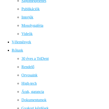
Sajtómegjelenés
Publikációk
Interjúk
Mosolygaléria
Videók
Vélemények
Rólunk
30 éves a TriDent
Rendelő
Orvosaink
High-tech
Árak, garancia
Dokumentumok
Gyakori kérdések