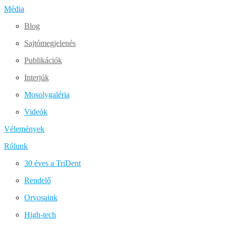
Média
Blog
Sajtómegjelenés
Publikációk
Interjúk
Mosolygaléria
Videók
Vélemények
Rólunk
30 éves a TriDent
Rendelő
Orvosaink
High-tech