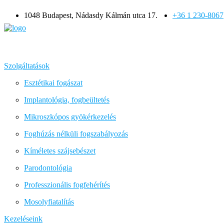
1048 Budapest, Nádasdy Kálmán utca 17.
+36 1 230-8067
Szolgáltatások
Esztétikai fogászat
Implantológia, fogbeültetés
Mikroszkópos gyökérkezelés
Foghúzás nélküli fogszabályozás
Kíméletes szájsebészet
Parodontológia
Professzionális fogfehérítés
Mosolyfiatalítás
Kezeléseink