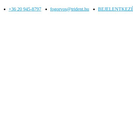
+36 20 945-8797
fogorvos@trident.hu
BEJELENTKEZ