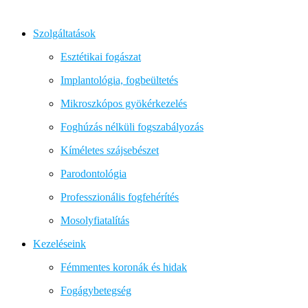
Szolgáltatások
Esztétikai fogászat
Implantológia, fogbeültetés
Mikroszkópos gyökérkezelés
Foghúzás nélküli fogszabályozás
Kíméletes szájsebészet
Parodontológia
Professzionális fogfehérítés
Mosolyfiatalítás
Kezeléseink
Fémmentes koronák és hidak
Fogágybetegség