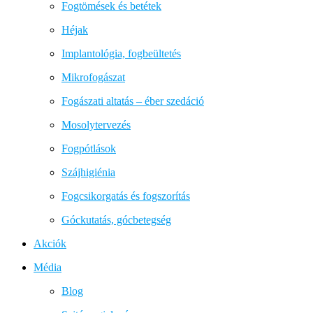
Fogtömések és betétek
Héjak
Implantológia, fogbeültetés
Mikrofogászat
Fogászati altatás – éber szedáció
Mosolytervezés
Fogpótlások
Szájhigiénia
Fogcsikorgatás és fogszorítás
Góckutatás, gócbetegség
Akciók
Média
Blog