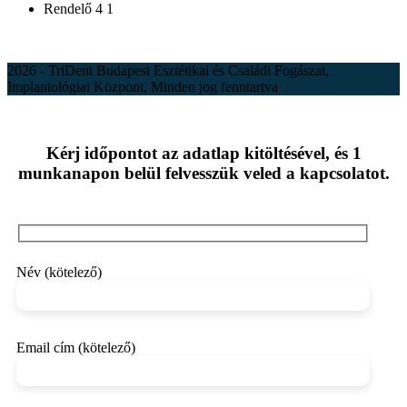
Rendelő 4 1
2026 - TriDent Budapest Esztétikai és Családi Fogászat,
Implantológiai Központ, Minden jog fenntartva
Kérj időpontot az adatlap kitöltésével, és 1
munkanapon belül felvesszük veled a kapcsolatot.
Név (kötelező)
Email cím (kötelező)