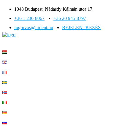
1048 Budapest, Nádasdy Kálmán utca 17.
+36 1 230-8067
+36 20 945-8797
fogorvos@trident.hu
BEJELENTKEZÉS