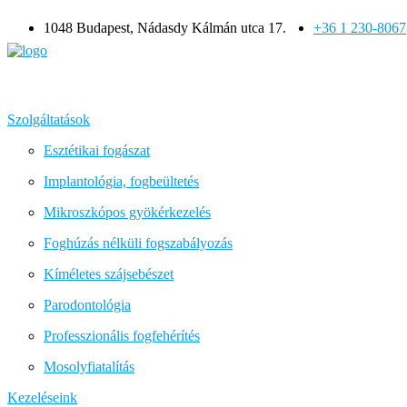
1048 Budapest, Nádasdy Kálmán utca 17.
+36 1 230-8067
Szolgáltatások
Esztétikai fogászat
Implantológia, fogbeültetés
Mikroszkópos gyökérkezelés
Foghúzás nélküli fogszabályozás
Kíméletes szájsebészet
Parodontológia
Professzionális fogfehérítés
Mosolyfiatalítás
Kezeléseink