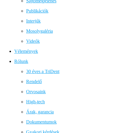
Sajtómegjelenés
Publikációk
Interjúk
Mosolygaléria
Videók
Vélemények
Rólunk
30 éves a TriDent
Rendelő
Orvosaink
High-tech
Árak, garancia
Dokumentumok
Gyakori kérdések