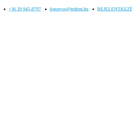
+36 20 945-8797
fogorvos@trident.hu
BEJELENTKEZ