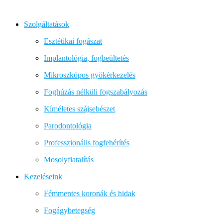
Szolgáltatások
Esztétikai fogászat
Implantológia, fogbeültetés
Mikroszkópos gyökérkezelés
Foghúzás nélküli fogszabályozás
Kíméletes szájsebészet
Parodontológia
Professzionális fogfehérítés
Mosolyfiatalítás
Kezeléseink
Fémmentes koronák és hidak
Fogágybetegség