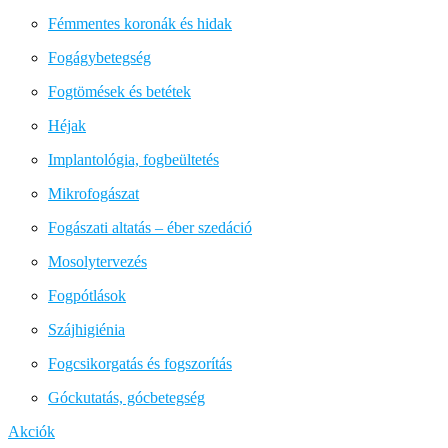
Fémmentes koronák és hidak
Fogágybetegség
Fogtömések és betétek
Héjak
Implantológia, fogbeültetés
Mikrofogászat
Fogászati altatás – éber szedáció
Mosolytervezés
Fogpótlások
Szájhigiénia
Fogcsikorgatás és fogszorítás
Góckutatás, gócbetegség
Akciók