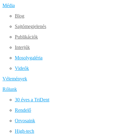
Média
Blog
Sajtómegjelenés
Publikációk
Interjúk
Mosolygaléria
Videók
Vélemények
Rólunk
30 éves a TriDent
Rendelő
Orvosaink
High-tech