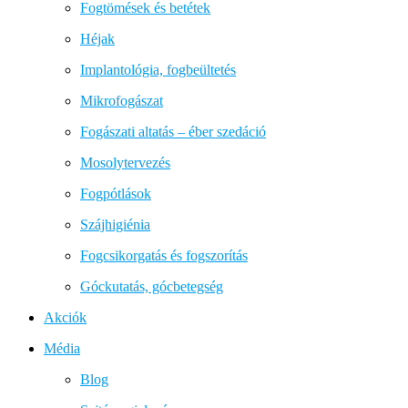
Fogtömések és betétek
Héjak
Implantológia, fogbeültetés
Mikrofogászat
Fogászati altatás – éber szedáció
Mosolytervezés
Fogpótlások
Szájhigiénia
Fogcsikorgatás és fogszorítás
Góckutatás, gócbetegség
Akciók
Média
Blog