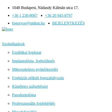
1048 Budapest, Nádasdy Kálmán utca 17.
+36 1 230-8067
+36 20 945-8797
fogorvos@trident.hu
BEJELENTKEZÉS
Szolgáltatások
Esztétikai fogászat
Implantológia, fogbeültetés
Mikroszkópos gyökérkezelés
Foghúzás nélküli fogszabályozás
Kíméletes szájsebészet
Parodontológia
Professzionális fogfehérítés
Mosolyfiatalítás