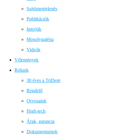
Sajtómegjelenés
Publikációk
Interjúk
Mosolygaléria
Videók
Vélemények
Rólunk
30 éves a TriDent
Rendelő
Orvosaink
High-tech
Árak, garancia
Dokumentumok