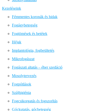
Kezeléseink
Fémmentes koronák és hidak
Fogágybetegség
Fogtömések és betétek
Héjak
Implantológia, fogbeültetés
Mikrofogászat
Fogászati altatás – éber szedáció
Mosolytervezés
Fogpótlások
Szájhigiénia
Fogcsikorgatás és fogszorítás
Góckutatás, gócbetegség