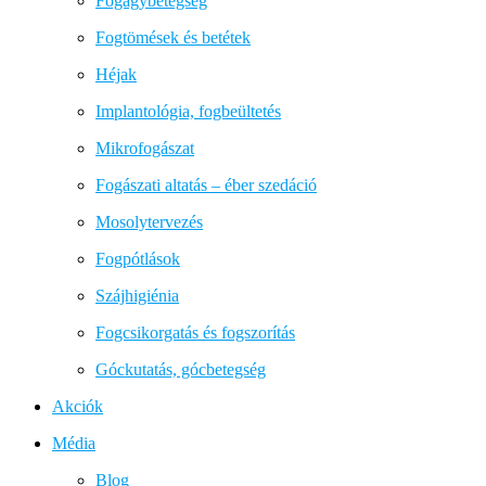
Fogágybetegség
Fogtömések és betétek
Héjak
Implantológia, fogbeültetés
Mikrofogászat
Fogászati altatás – éber szedáció
Mosolytervezés
Fogpótlások
Szájhigiénia
Fogcsikorgatás és fogszorítás
Góckutatás, gócbetegség
Akciók
Média
Blog