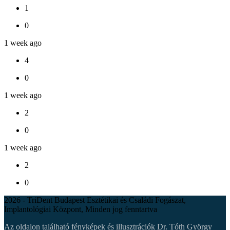
1
0
1 week ago
4
0
1 week ago
2
0
1 week ago
2
0
2026 - TriDent Budapest Esztétikai és Családi Fogászat,
Implantológiai Központ, Minden jog fenntartva
Az oldalon található fényképek és illusztrációk Dr. Tóth György