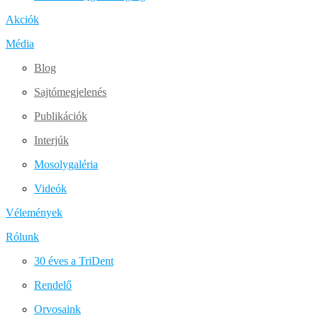
Akciók
Média
Blog
Sajtómegjelenés
Publikációk
Interjúk
Mosolygaléria
Videók
Vélemények
Rólunk
30 éves a TriDent
Rendelő
Orvosaink