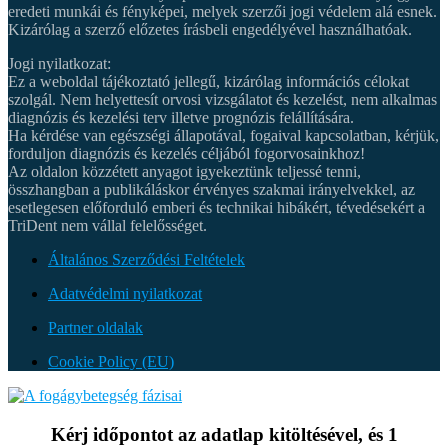
eredeti munkái és fényképei, melyek szerzői jogi védelem alá esnek.
Kizárólag a szerző előzetes írásbeli engedélyével használhatóak.
Jogi nyilatkozat:
Ez a weboldal tájékoztató jellegű, kizárólag információs célokat
szolgál. Nem helyettesít orvosi vizsgálatot és kezelést, nem alkalmas
diagnózis és kezelési terv illetve prognózis felállítására.
Ha kérdése van egészségi állapotával, fogaival kapcsolatban, kérjük,
forduljon diagnózis és kezelés céljából fogorvosainkhoz!
Az oldalon közzétett anyagot igyekeztünk teljessé tenni,
összhangban a publikáláskor érvényes szakmai irányelvekkel, az
esetlegesen előforduló emberi és technikai hibákért, tévedésekért a
TriDent nem vállal felelősséget.
Általános Szerződési Feltételek
Adatvédelmi nyilatkozat
Partner oldalak
Cookie Policy (EU)
Kérj időpontot az adatlap kitöltésével, és 1