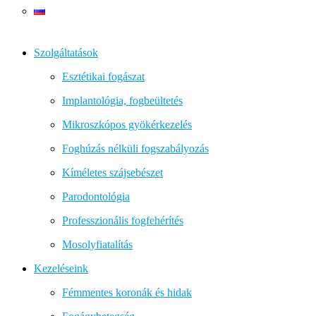
Szolgáltatások
Esztétikai fogászat
Implantológia, fogbeültetés
Mikroszkópos gyökérkezelés
Foghúzás nélküli fogszabályozás
Kíméletes szájsebészet
Parodontológia
Professzionális fogfehérítés
Mosolyfiatalítás
Kezeléseink
Fémmentes koronák és hidak