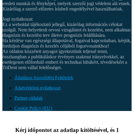
eredeti munkái és fényképei, melyek szerzői jogi védelem alá esnek.
Kizárólag a szerző előzetes írásbeli engedélyével használhatóak.
Jogi nyilatkozat:
Ez a weboldal tájékoztató jellegű, kizárólag információs célokat
szolgál. Nem helyettesít orvosi vizsgálatot és kezelést, nem alkalmas
diagnózis és kezelési terv illetve prognózis felállítására.
Ha kérdése van egészségi állapotával, fogaival kapcsolatban, kérjük,
forduljon diagnózis és kezelés céljából fogorvosainkhoz!
Az oldalon közzétett anyagot igyekeztünk teljessé tenni,
összhangban a publikáláskor érvényes szakmai irányelvekkel, az
esetlegesen előforduló emberi és technikai hibákért, tévedésekért a
TriDent nem vállal felelősséget.
Általános Szerződési Feltételek
Adatvédelmi nyilatkozat
Partner oldalak
Cookie Policy (EU)
Kérj időpontot az adatlap kitöltésével, és 1