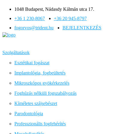
1048 Budapest, Nádasdy Kálmán utca 17.
+36 1 230-8067
+36 20 945-8797
fogorvos@trident.hu
BEJELENTKEZÉS
Szolgáltatások
Esztétikai fogászat
Implantológia, fogbeültetés
Mikroszkópos gyökérkezelés
Foghúzás nélküli fogszabályozás
Kíméletes szájsebészet
Parodontológia
Professzionális fogfehérítés
Mosolyfiatalítás