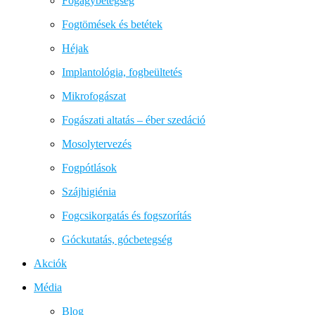
Fogágybetegség
Fogtömések és betétek
Héjak
Implantológia, fogbeültetés
Mikrofogászat
Fogászati altatás – éber szedáció
Mosolytervezés
Fogpótlások
Szájhigiénia
Fogcsikorgatás és fogszorítás
Góckutatás, gócbetegség
Akciók
Média
Blog