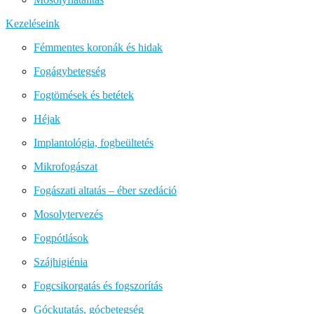
Kezeléseink
Fémmentes koronák és hidak
Fogágybetegség
Fogtömések és betétek
Héjak
Implantológia, fogbeültetés
Mikrofogászat
Fogászati altatás – éber szedáció
Mosolytervezés
Fogpótlások
Szájhigiénia
Fogcsikorgatás és fogszorítás
Góckutatás, gócbetegség