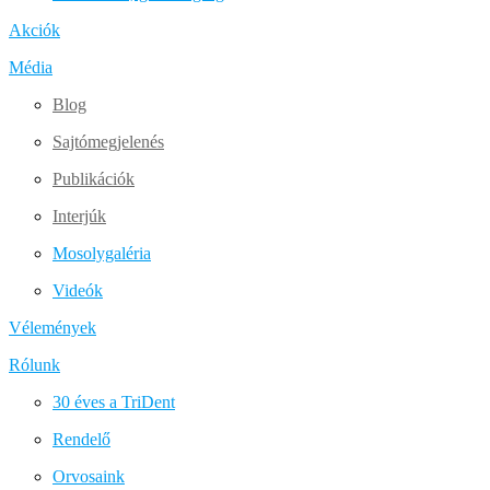
Akciók
Média
Blog
Sajtómegjelenés
Publikációk
Interjúk
Mosolygaléria
Videók
Vélemények
Rólunk
30 éves a TriDent
Rendelő
Orvosaink