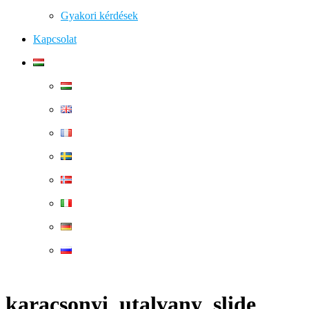
Gyakori kérdések
Kapcsolat
karacsonyi_utalvany_slide