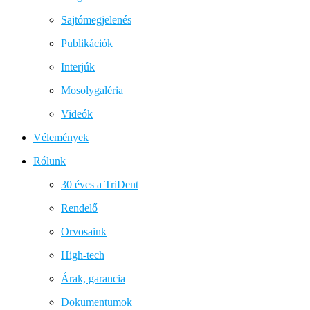
Sajtómegjelenés
Publikációk
Interjúk
Mosolygaléria
Videók
Vélemények
Rólunk
30 éves a TriDent
Rendelő
Orvosaink
High-tech
Árak, garancia
Dokumentumok