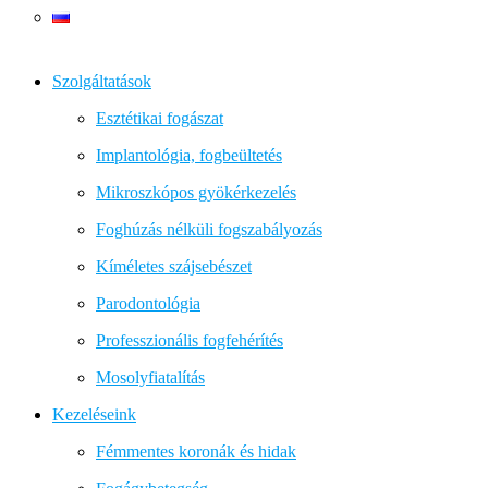
Szolgáltatások
Esztétikai fogászat
Implantológia, fogbeültetés
Mikroszkópos gyökérkezelés
Foghúzás nélküli fogszabályozás
Kíméletes szájsebészet
Parodontológia
Professzionális fogfehérítés
Mosolyfiatalítás
Kezeléseink
Fémmentes koronák és hidak