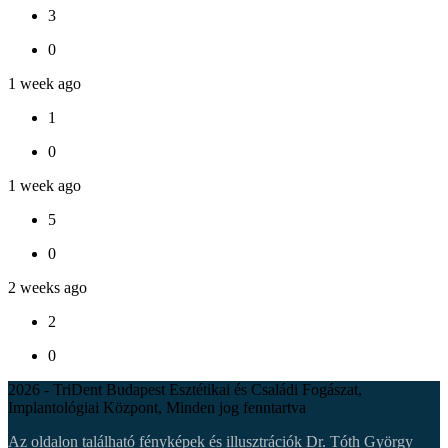
3
0
1 week ago
1
0
1 week ago
5
0
2 weeks ago
2
0
2026 - TriDent Budapest Esztétikai és Családi Fogászat,
Implantológiai Központ, Minden jog fenntartva
Az oldalon található fényképek és illusztrációk Dr. Tóth György