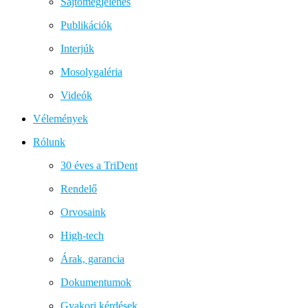
Sajtómegjelenés
Publikációk
Interjúk
Mosolygaléria
Videók
Vélemények
Rólunk
30 éves a TriDent
Rendelő
Orvosaink
High-tech
Árak, garancia
Dokumentumok
Gyakori kérdések