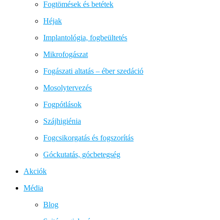
Fogtömések és betétek
Héjak
Implantológia, fogbeültetés
Mikrofogászat
Fogászati altatás – éber szedáció
Mosolytervezés
Fogpótlások
Szájhigiénia
Fogcsikorgatás és fogszorítás
Góckutatás, gócbetegség
Akciók
Média
Blog