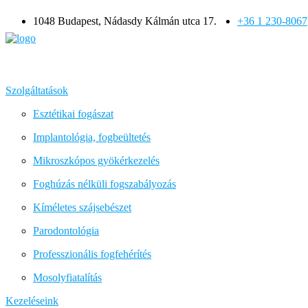
1048 Budapest, Nádasdy Kálmán utca 17.
+36 1 230-8067
Szolgáltatások
Esztétikai fogászat
Implantológia, fogbeültetés
Mikroszkópos gyökérkezelés
Foghúzás nélküli fogszabályozás
Kíméletes szájsebészet
Parodontológia
Professzionális fogfehérítés
Mosolyfiatalítás
Kezeléseink