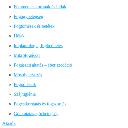
Fémmentes koronák és hidak
Fogágybetegség
Fogtömések és betétek
Héjak
Implantológia, fogbeültetés
Mikrofogászat
Fogászati altatás – éber szedáció
Mosolytervezés
Fogpótlások
Szájhigiénia
Fogcsikorgatás és fogszorítás
Góckutatás, gócbetegség
Akciók