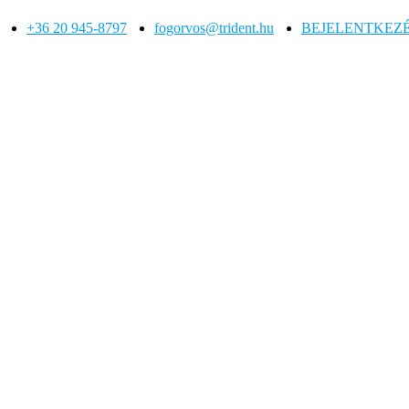
+36 20 945-8797
fogorvos@trident.hu
BEJELENTKEZ