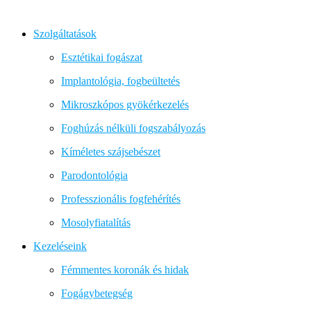
Szolgáltatások
Esztétikai fogászat
Implantológia, fogbeültetés
Mikroszkópos gyökérkezelés
Foghúzás nélküli fogszabályozás
Kíméletes szájsebészet
Parodontológia
Professzionális fogfehérítés
Mosolyfiatalítás
Kezeléseink
Fémmentes koronák és hidak
Fogágybetegség