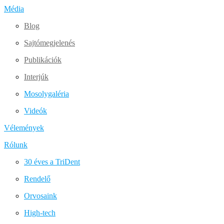
Média
Blog
Sajtómegjelenés
Publikációk
Interjúk
Mosolygaléria
Videók
Vélemények
Rólunk
30 éves a TriDent
Rendelő
Orvosaink
High-tech