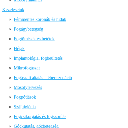
Kezeléseink
Fémmentes koronák és hidak
Fogágybetegség
Fogtömések és betétek
Héjak
Implantológia, fogbeültetés
Mikrofogászat
Fogászati altatás – éber szedáció
Mosolytervezés
Fogpótlások
Szájhigiénia
Fogcsikorgatás és fogszorítás
Góckutatás, gócbetegség