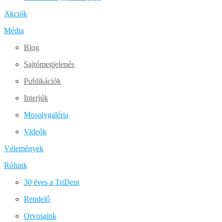
Akciók
Média
Blog
Sajtómegjelenés
Publikációk
Interjúk
Mosolygaléria
Videók
Vélemények
Rólunk
30 éves a TriDent
Rendelő
Orvosaink