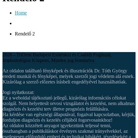
Home
Rendelő 2
2026 - TriDent Budapest Esztétikai és Családi Fogászat,
Implantológiai Központ, Minden jog fenntartva
Az oldalon található fényképek és illusztrációk Dr. Tóth György
eredeti munkái és fényképei, melyek szerzői jogi védelem alá esnek.
Kizárólag a szerző előzetes írásbeli engedélyével használhatóak.
Jogi nyilatkozat:
Ez a weboldal tájékoztató jellegű, kizárólag információs célokat
szolgál. Nem helyettesít orvosi vizsgálatot és kezelést, nem alkalmas
diagnózis és kezelési terv illetve prognózis felállítására.
Ha kérdése van egészségi állapotával, fogaival kapcsolatban, kérjük,
forduljon diagnózis és kezelés céljából fogorvosainkhoz!
Az oldalon közzétett anyagot igyekeztünk teljessé tenni,
összhangban a publikáláskor érvényes szakmai irányelvekkel, az
esetlegesen előforduló emberi és technikai hibákért, tévedésekért a