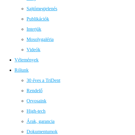
Sajtómegjelenés
Publikációk
Interjúk
Mosolygaléria
Videók
Vélemények
Rólunk
30 éves a TriDent
Rendelő
Orvosaink
High-tech
Árak, garancia
Dokumentumok