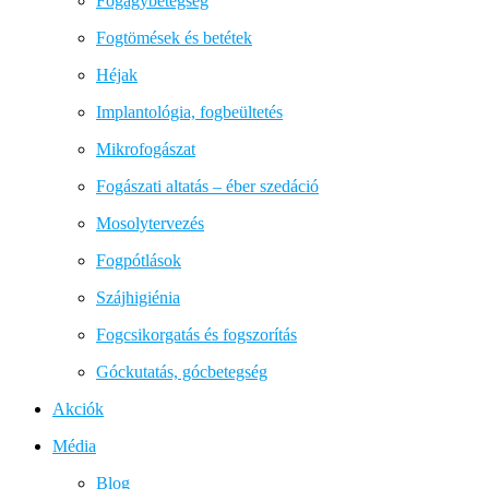
Fogágybetegség
Fogtömések és betétek
Héjak
Implantológia, fogbeültetés
Mikrofogászat
Fogászati altatás – éber szedáció
Mosolytervezés
Fogpótlások
Szájhigiénia
Fogcsikorgatás és fogszorítás
Góckutatás, gócbetegség
Akciók
Média
Blog