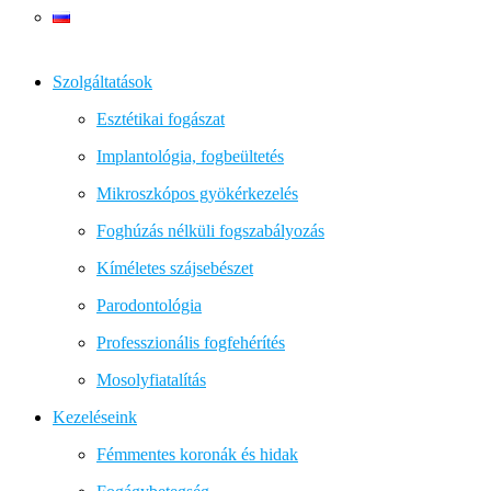
Szolgáltatások
Esztétikai fogászat
Implantológia, fogbeültetés
Mikroszkópos gyökérkezelés
Foghúzás nélküli fogszabályozás
Kíméletes szájsebészet
Parodontológia
Professzionális fogfehérítés
Mosolyfiatalítás
Kezeléseink
Fémmentes koronák és hidak