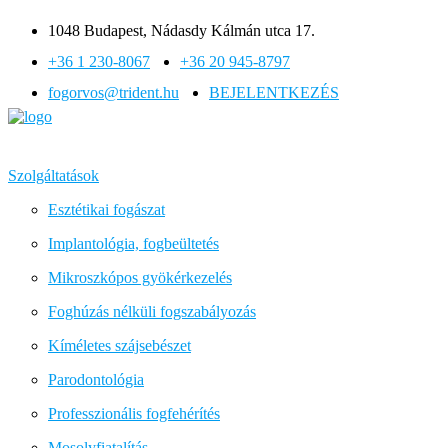
1048 Budapest, Nádasdy Kálmán utca 17.
+36 1 230-8067
+36 20 945-8797
fogorvos@trident.hu
BEJELENTKEZÉS
Szolgáltatások
Esztétikai fogászat
Implantológia, fogbeültetés
Mikroszkópos gyökérkezelés
Foghúzás nélküli fogszabályozás
Kíméletes szájsebészet
Parodontológia
Professzionális fogfehérítés
Mosolyfiatalítás