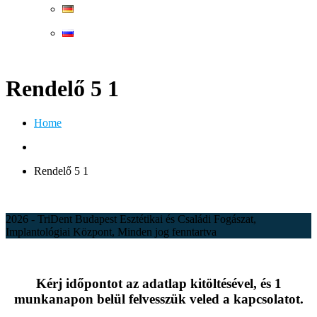
Rendelő 5 1
Home
Rendelő 5 1
2026 - TriDent Budapest Esztétikai és Családi Fogászat,
Implantológiai Központ, Minden jog fenntartva
Kérj időpontot az adatlap kitöltésével, és 1
munkanapon belül felvesszük veled a kapcsolatot.