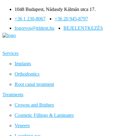
1048 Budapest, Nádasdy Kálmán utca 17.
+36 1 230-8067
+36 20 945-8797
fogorvos@trident.hu
BEJELENTKEZÉS
Services
Implants
Orthodontics
Root canal treatment
Treatments
Crowns and Bridges
Cosmetic Fillings & Laminates
Veneers
Laughing gas