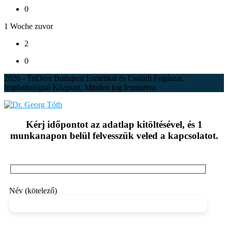
0
1 Woche zuvor
2
0
2026 - TriDent Budapest Esztétikai és Családi Fogászat,
Implantológiai Központ, Minden jog fenntartva
Kérj időpontot az adatlap kitöltésével, és 1
munkanapon belül felvesszük veled a kapcsolatot.
Név (kötelező)