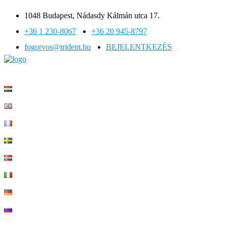
1048 Budapest, Nádasdy Kálmán utca 17.
+36 1 230-8067
+36 20 945-8797
fogorvos@trident.hu
BEJELENTKEZÉS