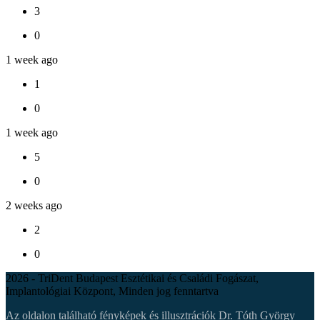
3
0
1 week ago
1
0
1 week ago
5
0
2 weeks ago
2
0
2026 - TriDent Budapest Esztétikai és Családi Fogászat,
Implantológiai Központ, Minden jog fenntartva
Az oldalon található fényképek és illusztrációk Dr. Tóth György