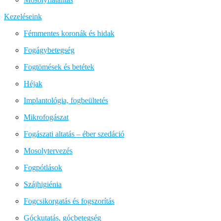
Kezeléseink
Fémmentes koronák és hidak
Fogágybetegség
Fogtömések és betétek
Héjak
Implantológia, fogbeültetés
Mikrofogászat
Fogászati altatás – éber szedáció
Mosolytervezés
Fogpótlások
Szájhigiénia
Fogcsikorgatás és fogszorítás
Góckutatás, gócbetegség