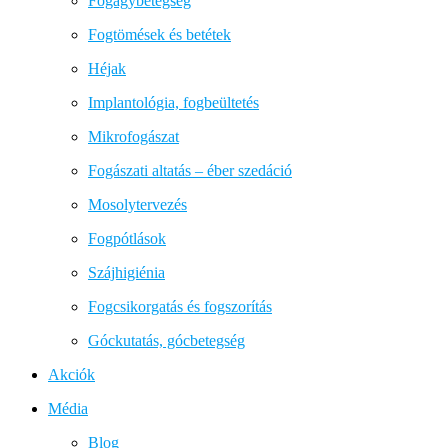
Fogágybetegség
Fogtömések és betétek
Héjak
Implantológia, fogbeültetés
Mikrofogászat
Fogászati altatás – éber szedáció
Mosolytervezés
Fogpótlások
Szájhigiénia
Fogcsikorgatás és fogszorítás
Góckutatás, gócbetegség
Akciók
Média
Blog