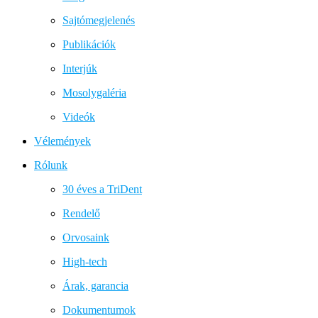
Sajtómegjelenés
Publikációk
Interjúk
Mosolygaléria
Videók
Vélemények
Rólunk
30 éves a TriDent
Rendelő
Orvosaink
High-tech
Árak, garancia
Dokumentumok