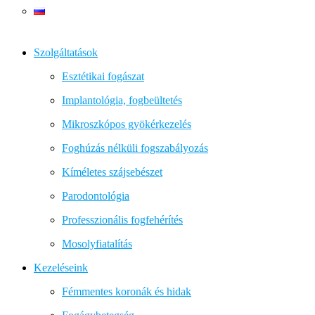
Szolgáltatások
Esztétikai fogászat
Implantológia, fogbeültetés
Mikroszkópos gyökérkezelés
Foghúzás nélküli fogszabályozás
Kíméletes szájsebészet
Parodontológia
Professzionális fogfehérítés
Mosolyfiatalítás
Kezeléseink
Fémmentes koronák és hidak