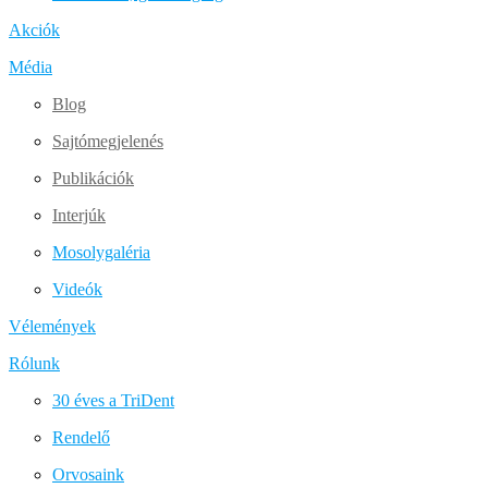
Akciók
Média
Blog
Sajtómegjelenés
Publikációk
Interjúk
Mosolygaléria
Videók
Vélemények
Rólunk
30 éves a TriDent
Rendelő
Orvosaink