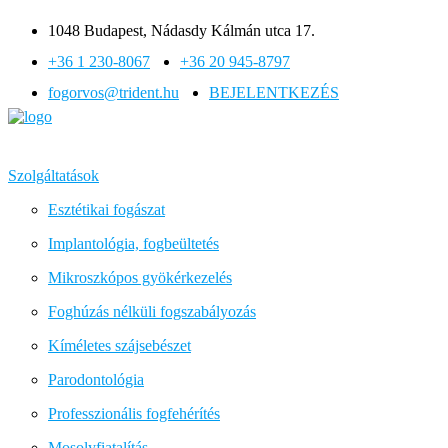
1048 Budapest, Nádasdy Kálmán utca 17.
+36 1 230-8067
+36 20 945-8797
fogorvos@trident.hu
BEJELENTKEZÉS
Szolgáltatások
Esztétikai fogászat
Implantológia, fogbeültetés
Mikroszkópos gyökérkezelés
Foghúzás nélküli fogszabályozás
Kíméletes szájsebészet
Parodontológia
Professzionális fogfehérítés
Mosolyfiatalítás