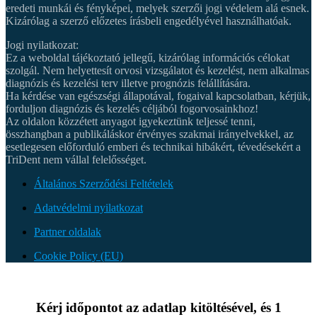
eredeti munkái és fényképei, melyek szerzői jogi védelem alá esnek.
Kizárólag a szerző előzetes írásbeli engedélyével használhatóak.
Jogi nyilatkozat:
Ez a weboldal tájékoztató jellegű, kizárólag információs célokat
szolgál. Nem helyettesít orvosi vizsgálatot és kezelést, nem alkalmas
diagnózis és kezelési terv illetve prognózis felállítására.
Ha kérdése van egészségi állapotával, fogaival kapcsolatban, kérjük,
forduljon diagnózis és kezelés céljából fogorvosainkhoz!
Az oldalon közzétett anyagot igyekeztünk teljessé tenni,
összhangban a publikáláskor érvényes szakmai irányelvekkel, az
esetlegesen előforduló emberi és technikai hibákért, tévedésekért a
TriDent nem vállal felelősséget.
Általános Szerződési Feltételek
Adatvédelmi nyilatkozat
Partner oldalak
Cookie Policy (EU)
Kérj időpontot az adatlap kitöltésével, és 1